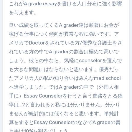
これがA grade essayを書ける人口分布に強く影響
を与えます。
良い成績を取ってくるA grader達は顕著にお金が
稼げる仕事につく傾向が異常な程に強いです。ア
メリカでDoctorをされている方/優秀な弁護士をさ
れている方の中でA graderの割合は極めて高いで
しょう。彼らの中なら、気軽にcounselorを選んで
も大きな問題にはならないと思います。優秀だっ
たアメリカ人の私の知り合いはみんなmed school
へ進学しました。ではA graderの中で（外国人相
手に）Essay Counselorを行うと言う進路をとる確
率は…?と言われると私には分かりません。分かり
ませんが統計的には低くなると思います。単純計
算をするとEssay CounselorのなかでA gradeの書
き手は10%を割るでしょう。