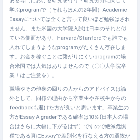
ある専門における研究を行う・研究分野に関して
学ぶprogramで（それもほんの2年間）Academic
Essayについては全くと言って良いほど勉強はされ
ません。また米国の大学院入試は日本のそれと似
ている側面があり、Harvard/Stanfordでも誰でも
入れてしまうようなprogramがたくさん存在しま
す。お金を稼ぐことに繋がりにくいprogramの場
合米国では人気はありませんので（〇〇大学院卒
業！はご注意を）。
職場やその他身の回りの人からのアドバイスは論
外として、同様の理由から卒業生や在校生からの
feedbackも避けた方が良いと思います。卒業生の
方がEssay A graderである確率は10% (日本人の場
合はさらに大幅に下がるはず）ですので絶滅危惧
種である真にEssayで差別化を行なえる方の選抜が