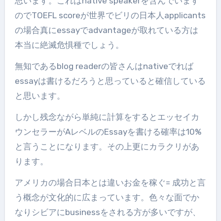
思います。これはnative speakerを含んでいます
のでTOEFL scoreが世界でビリの日本人applicants
の場合真にessayでadvantageが取れている方は
本当に絶滅危惧種でしょう。
無知であるblog readerの皆さんはnativeでれば
essayは書けるだろうと思っていると確信している
と思います。
しかし残念ながら単純に計算をするとエッセイカ
ウンセラーがAレベルのEssayを書ける確率は10%
と言うことになります。その上更にカラクリがあ
ります。
アメリカの場合日本とは違いお金を稼ぐ= 成功と言
う概念が文化的に広まっています。色々な面でか
なりシビアにbusinessをされる方が多いですが、