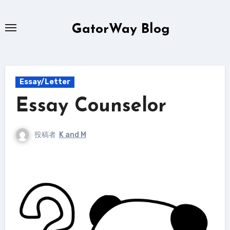
内
容
GatorWay Blog
を
ス
キ
ッ
Essay/Letter
プ
Essay Counselor
投稿者
K and M