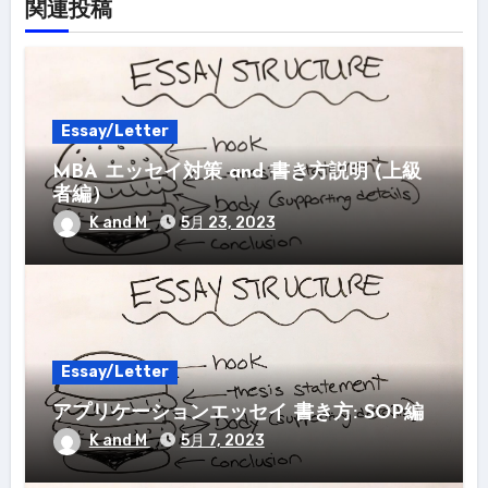
関連投稿
Essay/Letter
MBA エッセイ対策 and 書き方説明 (上級
者編）
K and M
5月 23, 2023
Essay/Letter
アプリケーションエッセイ 書き方: SOP編
K and M
5月 7, 2023