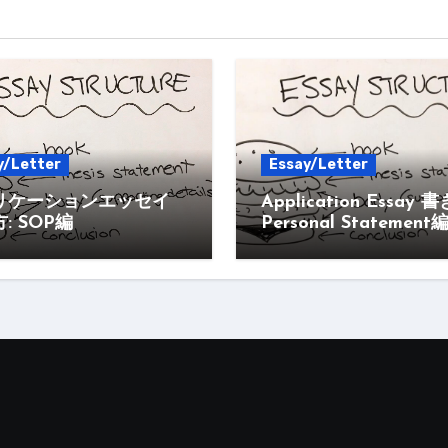
y/Letter
Essay/Letter
リケーションエッセイ
Application Essay 
: SOP編
Personal Statement