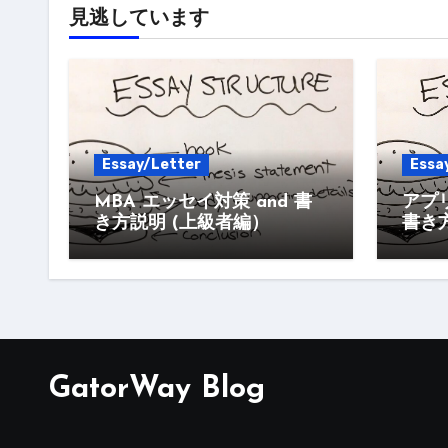
見逃しています
Essay/Letter
Essa
MBA エッセイ対策 and 書
アプ
き方説明 (上級者編）
書き方
GatorWay Blog