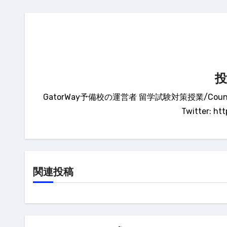
ビ
ゲ
ー
シ
ョ
ン
GatorWay予備校の運営者 留学試験対策授業/Counse
Twitter: ht
関連投稿