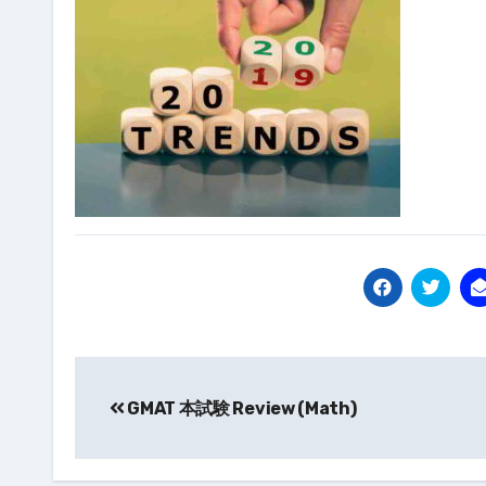
投
稿
GMAT 本試験 Review (Math)
ナ