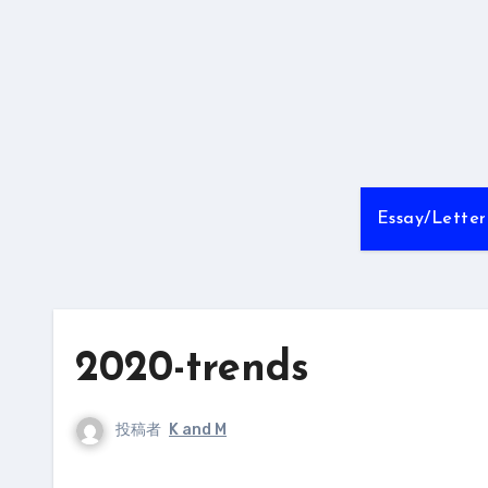
内
容
を
ス
キ
ッ
プ
Essay/Letter
2020-trends
投稿者
K and M