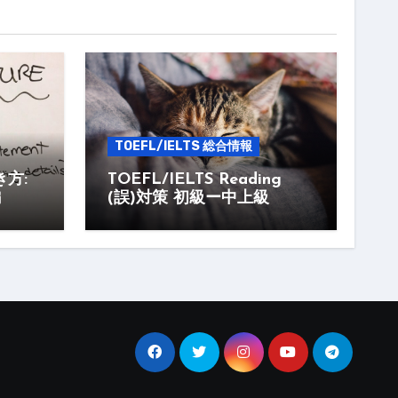
TOEFL/IELTS 総合情報
書き方:
TOEFL/IELTS Reading
編
(誤)対策 初級ー中上級