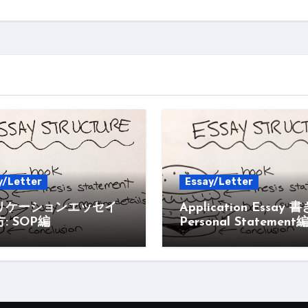
y/Letter
Essay/Letter
リケーションエッセイ
Application Essay 
: SOP編
Personal Statement