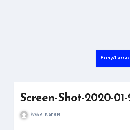
内
容
を
ス
キ
ッ
プ
Essay/Letter
Screen-Shot-2020-01-2
投稿者
K and M