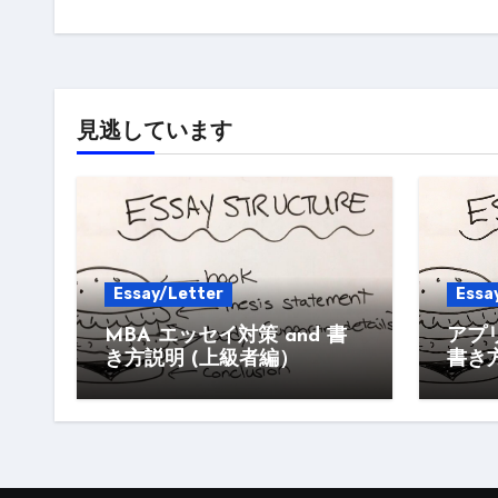
見逃しています
Essay/Letter
Essa
MBA エッセイ対策 and 書
アプ
き方説明 (上級者編）
書き方