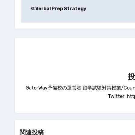
稿
Verbal Prep Strategy
ナ
ビ
ゲ
ー
シ
ョ
ン
GatorWay予備校の運営者 留学試験対策授業/Counse
Twitter: ht
関連投稿