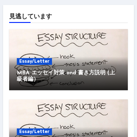
見逃しています
Essay/Letter
MBA エッセイ対策 and 書き方説明 (上
級者編）
Essay/Letter