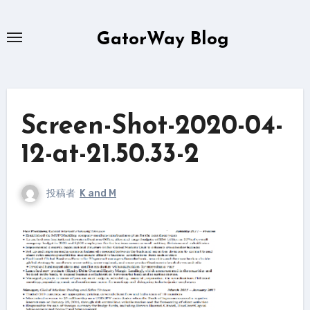
内
容
GatorWay Blog
を
ス
キ
ッ
Screen-Shot-2020-04-
プ
12-at-21.50.33-2
投稿者
K and M