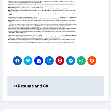
投
Resume and CV
稿
ナ
ビ