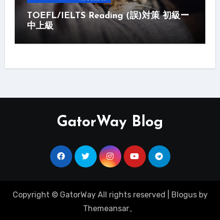
TOEFL/IELTS Reading (誤)対策 初級ー
中上級
GatorWay Blog
Copyright © GatorWay All rights reserved
|
Blogus
by
Themeansar
。