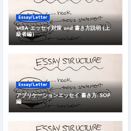
Essay/Letter
MBA エッセイ対策 and 書き方説明 (上
級者編）
Essay/Letter
アプリケーションエッセイ 書き方: SOP
編