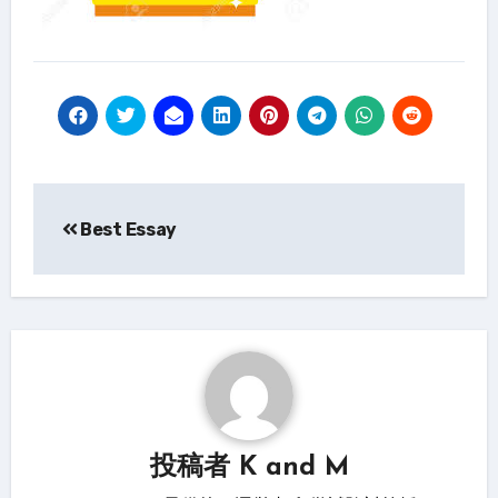
投
Best Essay
稿
ナ
ビ
ゲ
ー
シ
投稿者
K and M
ョ