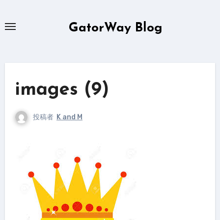
内
容
GatorWay Blog
を
ス
キ
ッ
images (9)
プ
投稿者
K and M