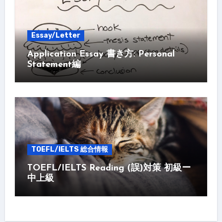
Essay/Letter
Application Essay 書き方: Personal
Statement編
TOEFL/IELTS 総合情報
TOEFL/IELTS Reading (誤)対策 初級ー
中上級